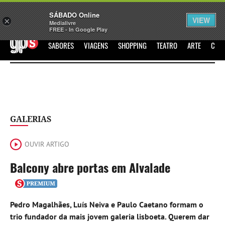
Sábado
SÁBADO Online
Assine
Iniciar Sessão
VIEW
×
Medialivre
FREE - In Google Play
GPS
SABORES
VIAGENS
SHOPPING
TEATRO
ARTE
CIN
GALERIAS
OUVIR ARTIGO
Balcony abre portas em Alvalade
Pedro Magalhães, Luís Neiva e Paulo Caetano formam o
trio fundador da mais jovem galeria lisboeta. Querem dar