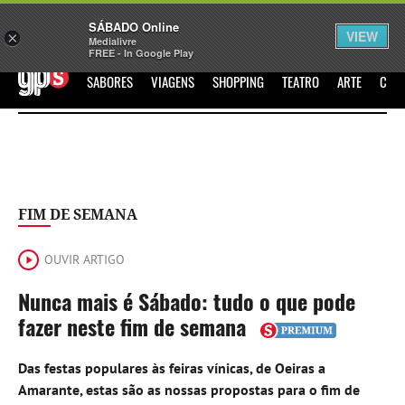
Sábado
SÁBADO Online
Assine
Iniciar Sessão
VIEW
×
Medialivre
FREE - In Google Play
GPS
SABORES
VIAGENS
SHOPPING
TEATRO
ARTE
CIN
FIM DE SEMANA
OUVIR ARTIGO
Nunca mais é Sábado: tudo o que pode
fazer neste fim de semana
Das festas populares às feiras vínicas, de Oeiras a
Amarante, estas são as nossas propostas para o fim de