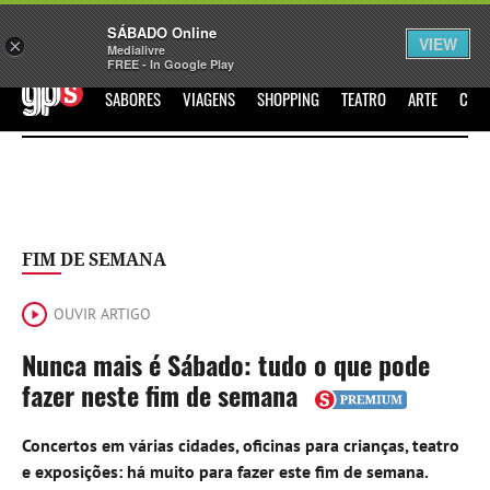
Sábado
SÁBADO Online
Assine
Iniciar Sessão
VIEW
×
Medialivre
FREE - In Google Play
GPS
SABORES
VIAGENS
SHOPPING
TEATRO
ARTE
CIN
FIM DE SEMANA
OUVIR ARTIGO
Nunca mais é Sábado: tudo o que pode
fazer neste fim de semana
Concertos em várias cidades, oficinas para crianças, teatro
e exposições: há muito para fazer este fim de semana.