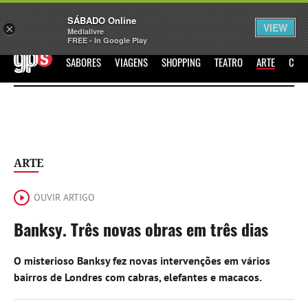
Sábado
SÁBADO Online
Assine
Iniciar Sessão
VIEW
×
Medialivre
FREE - In Google Play
GPS
SABORES
VIAGENS
SHOPPING
TEATRO
ARTE
CIN
ARTE
OUVIR ARTIGO
Banksy. Três novas obras em três dias
O misterioso Banksy fez novas intervenções em vários
bairros de Londres com cabras, elefantes e macacos.