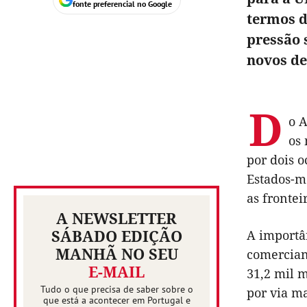
fonte preferencial no Google
termos d
pressão 
novos de
D
o A
os 
por dois o
Estados-me
as fronte
A NEWSLETTER
SÁBADO EDIÇÃO
A importân
MANHÃ NO SEU
comercian
E-MAIL
31,2 mil 
Tudo o que precisa de saber sobre o
por via m
que está a acontecer em Portugal e