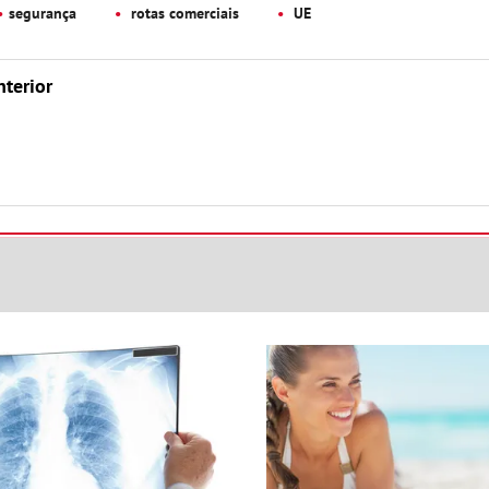
segurança
rotas comerciais
UE
nterior