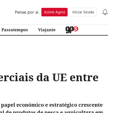
Pense por si.
Assine
Agora
Iniciar Sessão
Passatempos
Viajante
rciais da UE entre
papel económico e estratégico crescente
al de produtos de pesca e aquicultura em