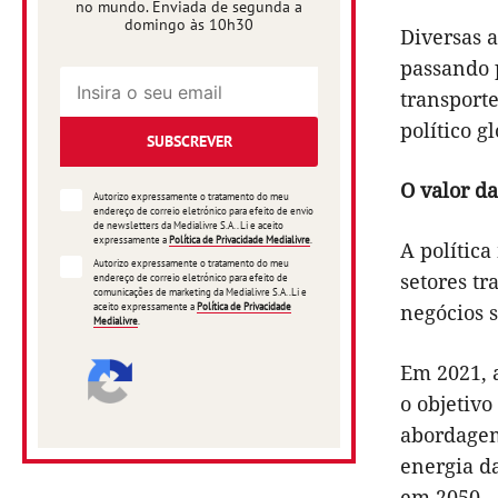
no mundo. Enviada de segunda a
domingo às 10h30
Diversas 
passando p
transporte
político g
SUBSCREVER
O valor d
Autorizo expressamente o tratamento do meu
endereço de correio eletrónico para efeito de envio
de newsletters da Medialivre S.A.. Li e aceito
expressamente a
Política de Privacidade Medialivre
.
A polític
Autorizo expressamente o tratamento do meu
setores t
endereço de correio eletrónico para efeito de
comunicações de marketing da Medialivre S.A..Li e
negócios 
aceito expressamente a
Política de Privacidade
Medialivre
.
Em 2021, 
o objetivo
abordagem
energia d
em 2050.