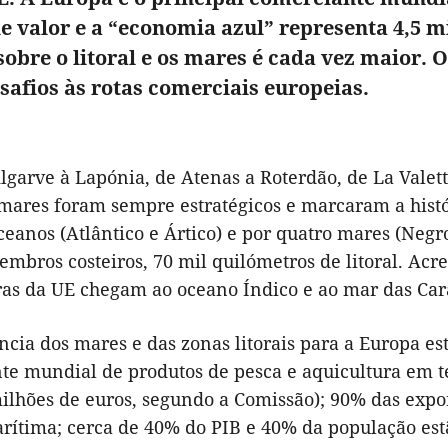
e valor e a “economia azul” representa 4,5 mi
sobre o litoral e os mares é cada vez maior
safios às rotas comerciais europeias.
lgarve à Lapónia, de Atenas a Roterdão, de La Valet
mares foram sempre estratégicos e marcaram a histó
ceanos (Atlântico e Ártico) e por quatro mares (Negro
mbros costeiros, 70 mil quilómetros de litoral. Acre
iras da UE chegam ao oceano Índico e ao mar das Car
cia dos mares e das zonas litorais para a Europa est
te mundial de produtos de pesca e aquicultura em t
milhões de euros, segundo a Comissão); 90% das expo
arítima; cerca de 40% do PIB e 40% da população est