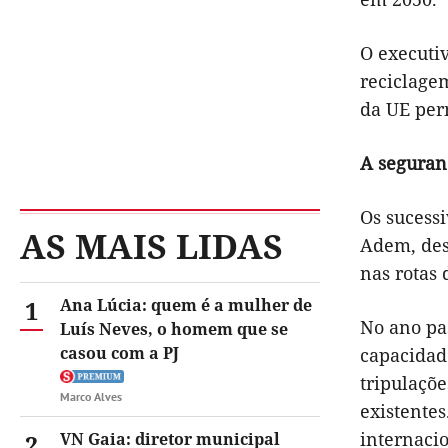
O executi
reciclage
da UE per
A seguran
Os sucess
AS MAIS LIDAS
Adem, des
nas rotas 
1
Ana Lúcia: quem é a mulher de
No ano pa
Luís Neves, o homem que se
casou com a PJ
capacidad
tripulaçõe
Marco Alves
existente
internacio
2
VN Gaia: diretor municipal