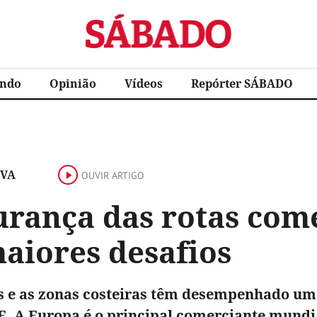
Sábado
ndo
Opinião
Vídeos
Repórter SÁBADO
IVA
OUVIR ARTIGO
urança das rotas come
aiores desafios
 e as zonas costeiras têm desempenhado um 
E. A Europa é o principal comerciante mundi