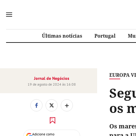
Últimas notícias
Portugal
Mu
EUROPA V
Jornal de Negócios
19 de agosto de 2024 às 16:08
Seg
os m
+
Os mares
para a U
Adicione como