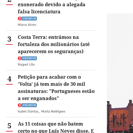
exonerado devido a alegada
falsa licenciatura
Marco Alves
3
Costa Terra: entrámos na
fortaleza dos milionários (até
aparecerem os seguranças)
Raquel Lito
4
Petição para acabar com o
'Volta' já tem mais de 30 mil
assinaturas: "Portugueses estão
a ser enganados"
Isabel Dantas
Marta Rodrigues
5
As 11 coisas que não batem
certo no que Luís Neves disse. E