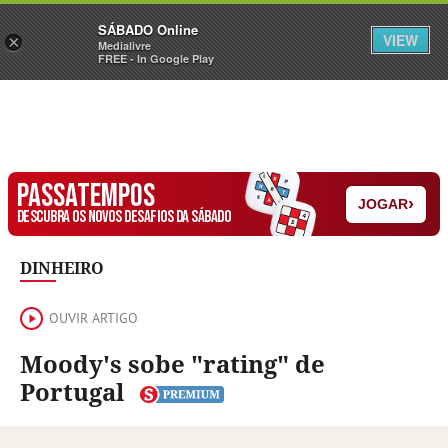
Sábado
SÁBADO Online
Assine
Iniciar Sessão
VIEW
×
Medialivre
FREE - In Google Play
PASSATEMPOS
›
JOGAR
DESCUBRA OS NOVOS DESAFIOS DA SÁBADO
DINHEIRO
OUVIR ARTIGO
Moody's sobe "rating" de
Portugal