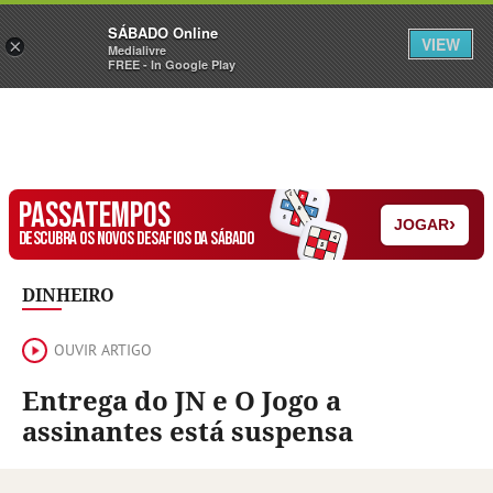
Sábado
SÁBADO Online
Assine
Iniciar Sessão
VIEW
×
Medialivre
FREE - In Google Play
PASSATEMPOS
›
JOGAR
DESCUBRA OS NOVOS DESAFIOS DA SÁBADO
DINHEIRO
OUVIR ARTIGO
Entrega do JN e O Jogo a
assinantes está suspensa