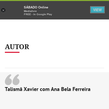
Sábado
SÁBADO Online
Assine
Iniciar Sessão
VIEW
×
Medialivre
FREE - In Google Play
AUTOR
Talismã Xavier com Ana Bela Ferreira