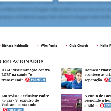
Richard Keldoulis
Wim Peeks
Club Church
Hello 
S RELACIONADOS
ILGA: discriminação contra
Homossexuais:
LGBT na saúde "é
acontece às cri
transversal"
separação
Entrevista exclusiva: Padre
A conta de Fac
<i>gay</i> expulso do
responde à ho
Vaticano conta tudo
a Bíblia