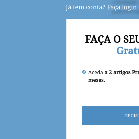
Já tem conta?
Faça login
FAÇA O SE
Grat
Aceda
a 2 artigos P
meses.
REGIS