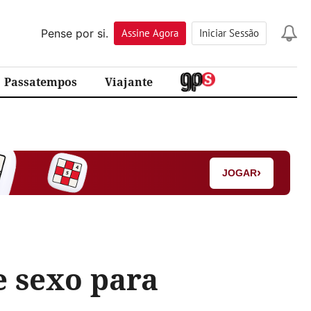
Pense por si.
Assine
Agora
Iniciar Sessão
Passatempos
Viajante
›
JOGAR
e sexo para