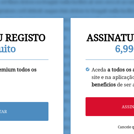
U REGISTO
ASSINATU
uito
6,9
remium todos os
Aceda
a todos os 
site e na aplicaçã
beneficios
de ser
ASSI
TAR
Cancele 