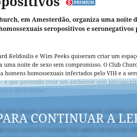
opositivos
hurch, em Amesterdão, organiza uma noite
omossexuais seropositivos e seronegativos
ard Keldoulis e Wim Peeks quiseram criar um espaç
a uma noite de sexo sem compromisso. O Club Church
 a homens homossexuais infectados pelo VIH e a se
– e que pretende criar um ambiente sem preconceitos
mente desinibidos".
PARA CONTINUAR A LE