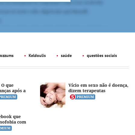
Pozzums
Keldoulis
saúde
questões sociais
 O que
Vício em sexo não é doença,
anças após a
dizem terapeutas
ebook que
mofobia com