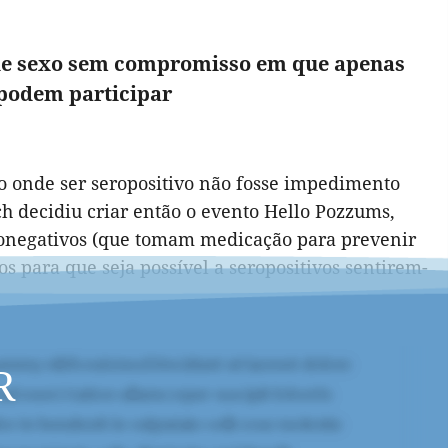
 de sexo sem compromisso em que apenas
 podem participar
o onde ser seropositivo não fosse impedimento
 decidiu criar então o evento Hello Pozzums,
ronegativos (que tomam medicação para prevenir
 para que seja possível a seropositivos sentirem-
R