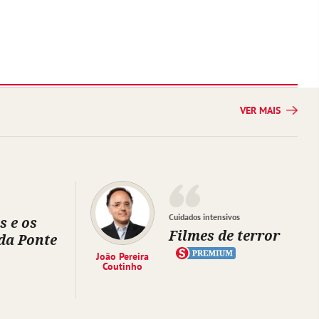
VER MAIS
Cuidados intensivos
s e os
Filmes de terror
da Ponte
João Pereira
Coutinho