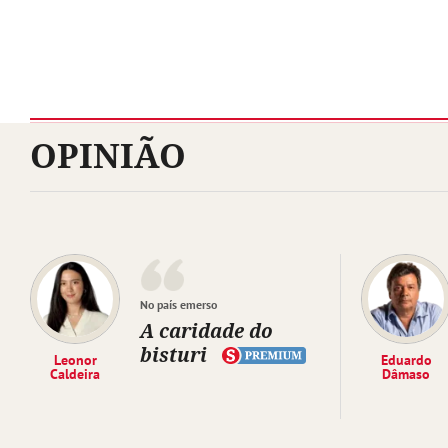
OPINIÃO
No país emerso
A caridade do
bisturi
Leonor
Eduardo
Caldeira
Dâmaso