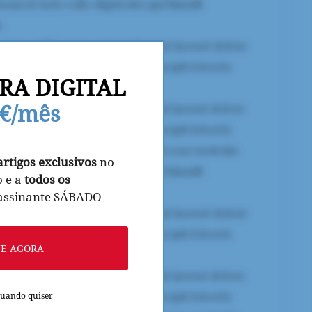
RA DIGITAL
9€/mês
artigos exclusivos
no
o e a
todos os
 assinante SÁBADO
NE AGORA
quando quiser