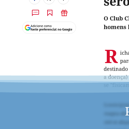
ser
O Club C
homens h
Adicione como
fonte preferencial no Google
R
ich
par
destinado
a doença) 
se "fisica