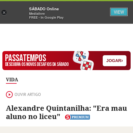
Sábado
SÁBADO Online
Assine
Iniciar Sessão
VIEW
×
Medialivre
FREE - In Google Play
PASSATEMPOS
›
JOGAR
DESCUBRA OS NOVOS DESAFIOS DA SÁBADO
VIDA
OUVIR ARTIGO
Alexandre Quintanilha: "Era mau
aluno no liceu"