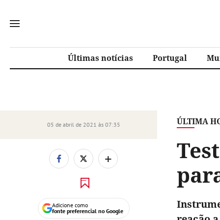
Últimas notícias
Portugal
Mu
ÚLTIMA H
05 de abril de 2021 às 07:35
Test
+
para
Instrume
Adicione como
fonte preferencial no Google
reação a 