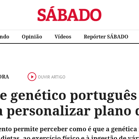
Sábado
ndo
Opinião
Vídeos
Repórter SÁBADO
ORA
OUVIR ARTIGO
e genético português
 personalizar plano 
nto permite perceber como é que a genética 
dietas, ao exercício físico e à ingestão de vár