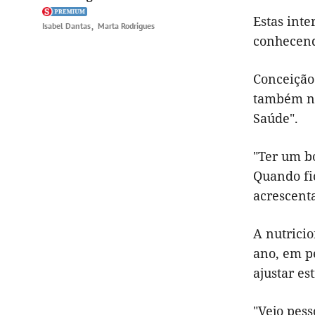
Estas int
Isabel Dantas
Marta Rodrigues
conhecendo
Conceição
também na
Saúde".
"Ter um b
Quando fi
acrescent
A nutricio
ano, em pe
ajustar est
"Vejo pes