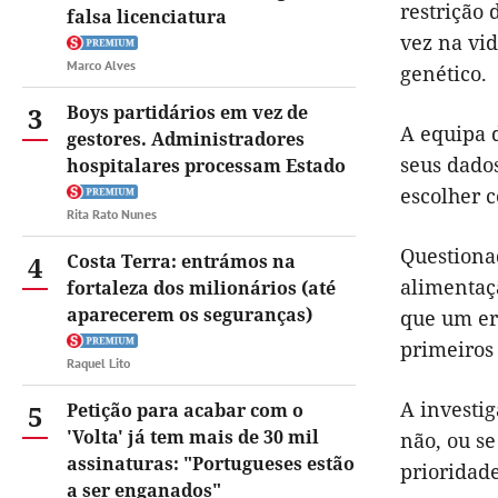
restrição 
falsa licenciatura
vez na vi
Marco Alves
genético.
3
Boys partidários em vez de
A equipa 
gestores. Administradores
seus dados
hospitalares processam Estado
escolher c
Rita Rato Nunes
Questiona
4
Costa Terra: entrámos na
alimentaç
fortaleza dos milionários (até
aparecerem os seguranças)
que um er
primeiros 
Raquel Lito
A investi
5
Petição para acabar com o
'Volta' já tem mais de 30 mil
não, ou s
assinaturas: "Portugueses estão
prioridade
a ser enganados"