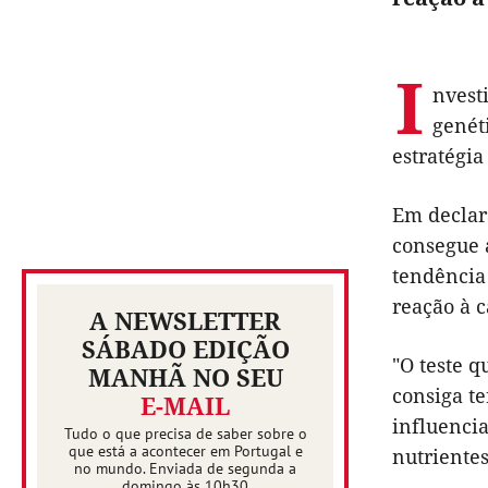
I
nvest
genét
estratégi
Em declara
consegue 
tendência
reação à c
A NEWSLETTER
SÁBADO EDIÇÃO
"O teste q
MANHÃ NO SEU
consiga t
E-MAIL
influencia
Tudo o que precisa de saber sobre o
que está a acontecer em Portugal e
nutrientes
no mundo. Enviada de segunda a
domingo às 10h30