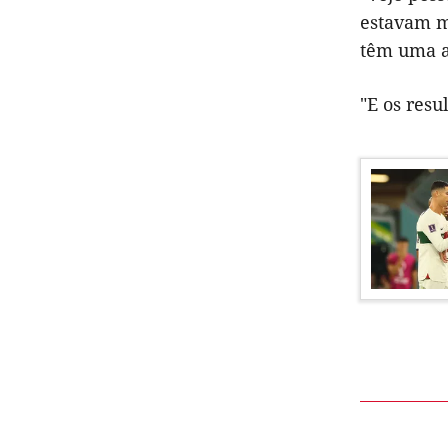
estavam mu
têm uma ab
"E os resu