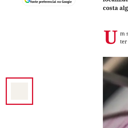
fonte preferencial no Google
costa al
U
m s
ter