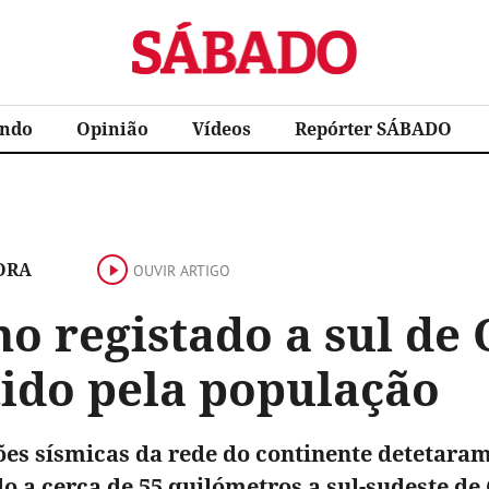
Sábado
ndo
Opinião
Vídeos
Repórter SÁBADO
ORA
OUVIR ARTIGO
o registado a sul de 
tido pela população
ões sísmicas da rede do continente detetaram
do a cerca de 55 quilómetros a sul-sudeste de 