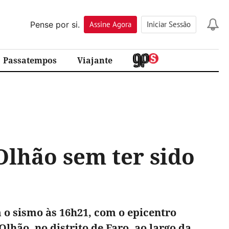
Pense por si.
Assine
Agora
Iniciar Sessão
Passatempos
Viajante
Olhão sem ter sido
 o sismo às 16h21, com o epicentro
Olhão, no distrito de Faro, ao largo da