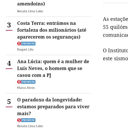
amendoins)
Renata Lima Lobo
As estaçõe
3
Costa Terra: entrámos na
55 quilóme
fortaleza dos milionários (até
comunica
aparecerem os seguranças)
O Institu
Raquel Lito
este sismo
4
Ana Lúcia: quem é a mulher de
Luís Neves, o homem que se
casou com a PJ
Marco Alves
5
O paradoxo da longevidade:
estamos preparados para viver
mais?
Renata Lima Lobo