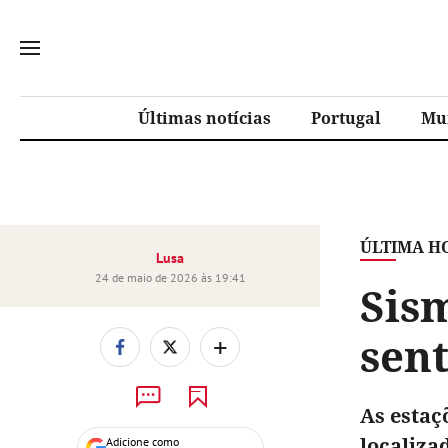
Últimas notícias
Portugal
Mu
ÚLTIMA H
Lusa
24 de maio de 2026 às 19:41
Sism
sen
+
As estaç
localiza
Adicione como