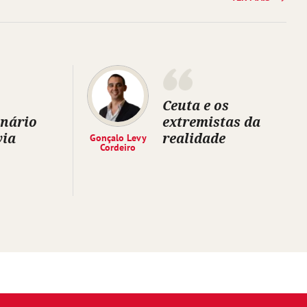
Ceuta e os
inário
extremistas da
via
realidade
Gonçalo Levy
Cordeiro