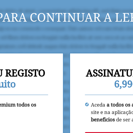
PARA CONTINUAR A LE
U REGISTO
ASSINATU
uito
6,9
remium todos os
Aceda
a todos os 
site e na aplicaçã
beneficios
de ser