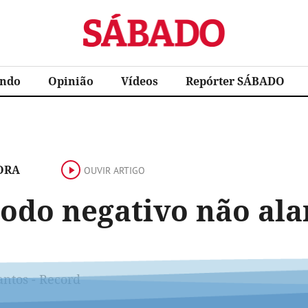
Sábado
ndo
Opinião
Vídeos
Repórter SÁBADO
ORA
OUVIR ARTIGO
íodo negativo não al
antos - Record