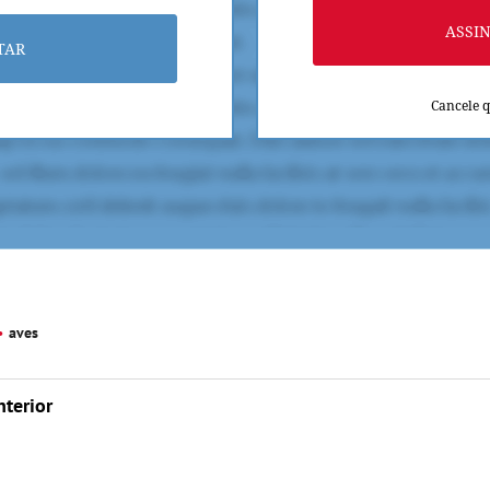
ASSI
TAR
Cancele 
aves
nterior