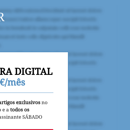
R
RA DIGITAL
9€/mês
artigos exclusivos
no
o e a
todos os
 assinante SÁBADO