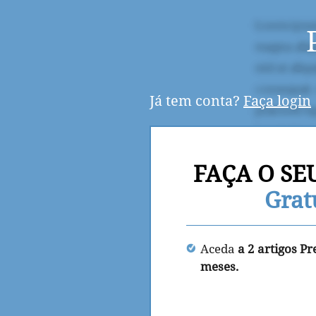
Já tem conta?
Faça login
FAÇA O SE
Grat
Aceda
a 2 artigos P
meses.