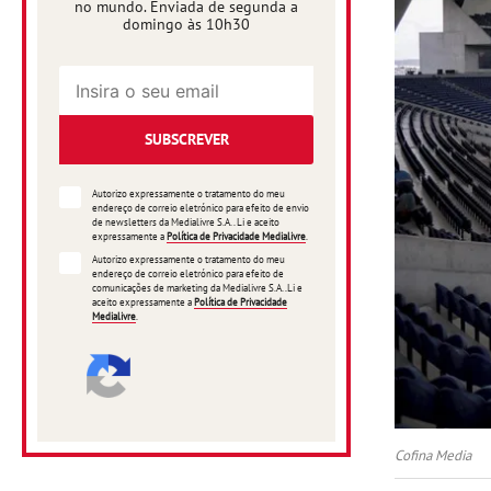
no mundo. Enviada de segunda a
domingo às 10h30
SUBSCREVER
Autorizo expressamente o tratamento do meu
endereço de correio eletrónico para efeito de envio
de newsletters da Medialivre S.A.. Li e aceito
expressamente a
Política de Privacidade Medialivre
.
Autorizo expressamente o tratamento do meu
endereço de correio eletrónico para efeito de
comunicações de marketing da Medialivre S.A..Li e
aceito expressamente a
Política de Privacidade
Medialivre
.
Cofina Media