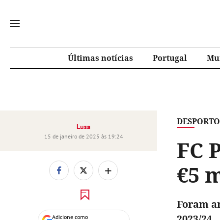
Últimas notícias
Portugal
Mu
DESPORTO
Lusa
15 de janeiro de 2025 às 19:24
FC 
€5 m
+
Foram an
2023/24.
Adicione como