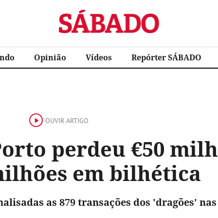
Sábado
ndo
Opinião
Vídeos
Repórter SÁBADO
OUVIR ARTIGO
Porto perdeu €50 mil
ilhões em bilhética
alisadas as 879 transações dos 'dragões' nas 