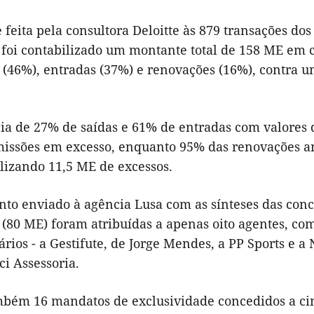
 feita pela consultora Deloitte às 879 transações dos
, foi contabilizado um montante total de 158 ME em
s (46%), entradas (37%) e renovações (16%), contra 
ia de 27% de saídas e 61% de entradas com valores 
issões em excesso, enquanto 95% das renovações an
alizando 11,5 ME de excessos.
to enviado à agência Lusa com as sínteses das conc
 (80 ME) foram atribuídas a apenas oito agentes, co
rios - a Gestifute, de Jorge Mendes, a PP Sports e a
ci Assessoria.
bém 16 mandatos de exclusividade concedidos a cinco