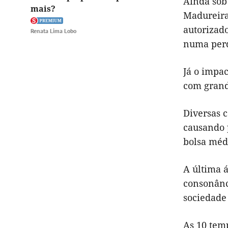
Ainda sob
mais?
Madureira
autorizado
Renata Lima Lobo
numa perd
Já o impa
com grande
Diversas 
causando p
bolsa médi
A última 
consonânc
sociedade 
As 10 temp