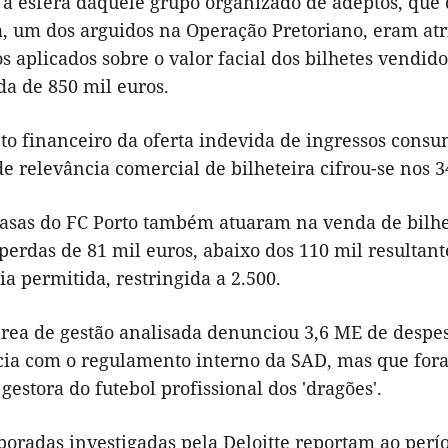
 a esfera daquele grupo organizado de adeptos, que
, um dos arguidos na Operação Pretoriano, eram atr
s aplicados sobre o valor facial dos bilhetes vendid
a de 850 mil euros.
cto financeiro da oferta indevida de ingressos cons
 relevância comercial de bilheteira cifrou-se nos 3
casas do FC Porto também atuaram na venda de bilhet
erdas de 81 mil euros, abaixo dos 110 mil resultant
a permitida, restringida a 2.500.
área de gestão analisada denunciou 3,6 ME de despe
ia com o regulamento interno da SAD, mas que fora
gestora do futebol profissional dos 'dragões'.
oradas investigadas pela Deloitte reportam ao perío