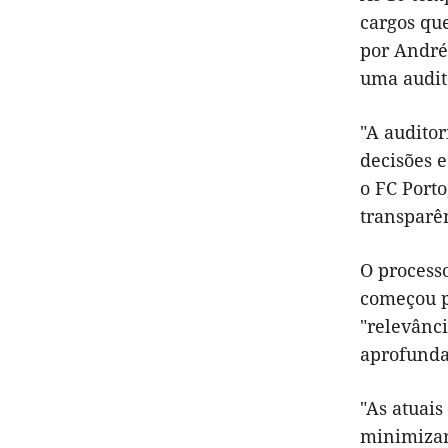
cargos que
por André 
uma audit
"A auditor
decisões 
o FC Porto
transparên
O process
começou po
"relevânci
aprofunda
"As atuai
minimizar 