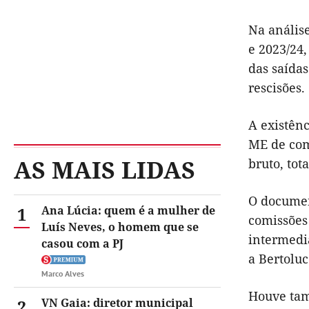
Na análise
e 2023/24
das saída
rescisões.
A existênc
ME de com
AS MAIS LIDAS
bruto, tot
O documen
1
Ana Lúcia: quem é a mulher de
comissões
Luís Neves, o homem que se
intermediá
casou com a PJ
a Bertoluc
Marco Alves
Houve tam
2
VN Gaia: diretor municipal