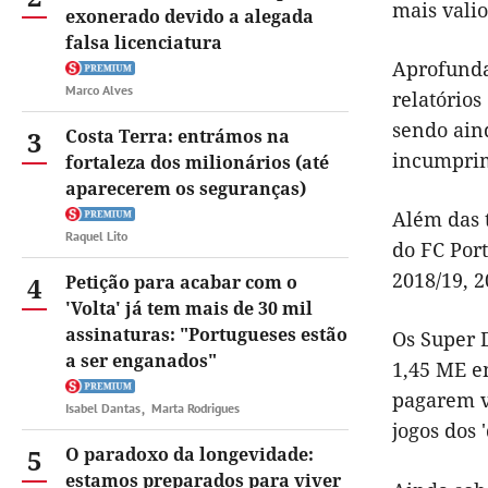
mais valio
exonerado devido a alegada
falsa licenciatura
Aprofunda
Marco Alves
relatórios
sendo ain
3
Costa Terra: entrámos na
incumpri
fortaleza dos milionários (até
aparecerem os seguranças)
Além das t
Raquel Lito
do FC Por
2018/19, 2
4
Petição para acabar com o
'Volta' já tem mais de 30 mil
assinaturas: "Portugueses estão
Os Super 
a ser enganados"
1,45 ME em
pagarem v
Isabel Dantas
Marta Rodrigues
jogos dos 
5
O paradoxo da longevidade:
estamos preparados para viver