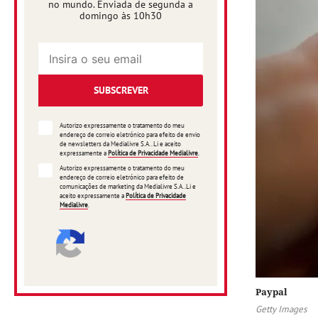
no mundo. Enviada de segunda a
domingo às 10h30
SUBSCREVER
Autorizo expressamente o tratamento do meu
endereço de correio eletrónico para efeito de envio
de newsletters da Medialivre S.A.. Li e aceito
expressamente a
Política de Privacidade Medialivre
.
Autorizo expressamente o tratamento do meu
endereço de correio eletrónico para efeito de
comunicações de marketing da Medialivre S.A..Li e
aceito expressamente a
Política de Privacidade
Medialivre
.
Paypal
Getty Images