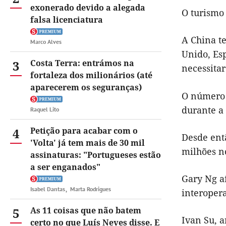
exonerado devido a alegada
O turismo
falsa licenciatura
A China te
Marco Alves
Unido, Es
3
Costa Terra: entrámos na
necessitar
fortaleza dos milionários (até
aparecerem os seguranças)
O número 
durante a
Raquel Lito
4
Petição para acabar com o
Desde entã
'Volta' já tem mais de 30 mil
milhões n
assinaturas: "Portugueses estão
a ser enganados"
Gary Ng a
Isabel Dantas
Marta Rodrigues
interoper
5
As 11 coisas que não batem
Ivan Su, a
certo no que Luís Neves disse. E