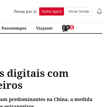
Pense por si.
Assine
Agora
Iniciar Sessão
Passatempos
Viajante
s digitais com
eiros
aram predominantes na China, a medida
es estrangeiros.