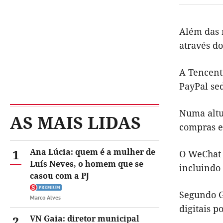
Além das 
através d
A Tencent
PayPal se
Numa altu
AS MAIS LIDAS
compras e 
1
Ana Lúcia: quem é a mulher de
O WeChat 
Luís Neves, o homem que se
incluindo 
casou com a PJ
Segundo Ga
Marco Alves
digitais p
2
VN Gaia: diretor municipal