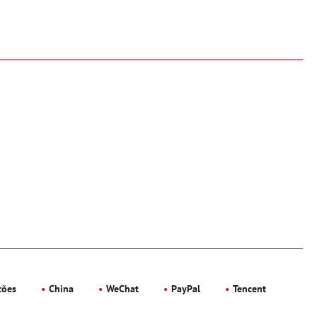
tões
China
WeChat
PayPal
Tencent