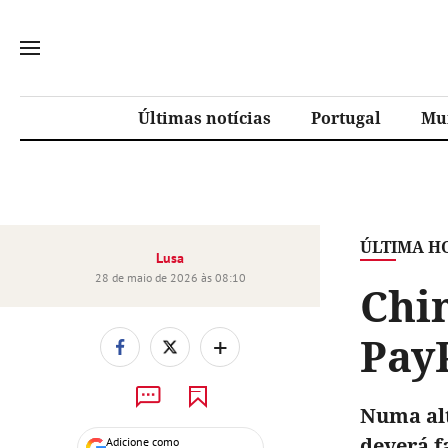
Últimas notícias
Portugal
Mu
ÚLTIMA H
Lusa
28 de maio de 2026 às 08:10
Chin
PayP
+
Numa alt
deverá f
Adicione como