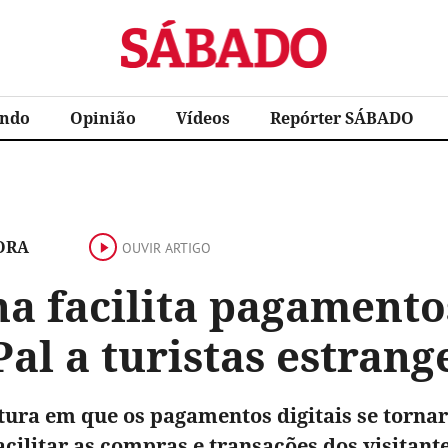
Sábado
ndo
Opinião
Vídeos
Repórter SÁBADO
ORA
OUVIR ARTIGO
a facilita pagamento
al a turistas estrang
ura em que os pagamentos digitais se torn
acilitar as compras e transações dos visitant