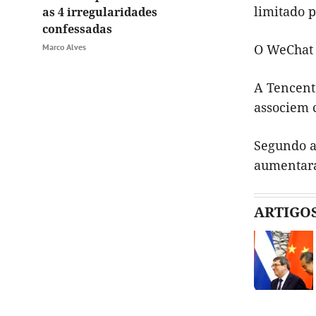
limitado p
as 4 irregularidades
confessadas
O WeChat P
Marco Alves
A Tencent 
associem c
Segundo a 
aumentara
ARTIGO