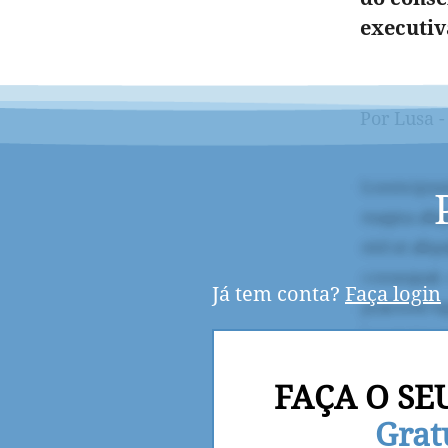
executiv
Por Lusa -
Já tem conta?
Faça login
FAÇA O SE
Grat