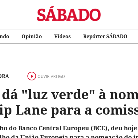
Sábado
ndo
Opinião
Vídeos
Repórter SÁBADO
ORA
OUVIR ARTIGO
 dá "luz verde" à nom
lip Lane para a comis
ho do Banco Central Europeu (BCE), deu hoj
lho da União Europeia para a nomeação do ir