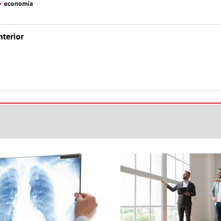
economia
nterior