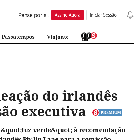
Pense por si.
Assine
Agora
Iniciar Sessão
Passatempos
Viajante
eação do irlandês
são executiva
e &quot;luz verde&quot; à recomendação
landês Philip Lane para a comissão