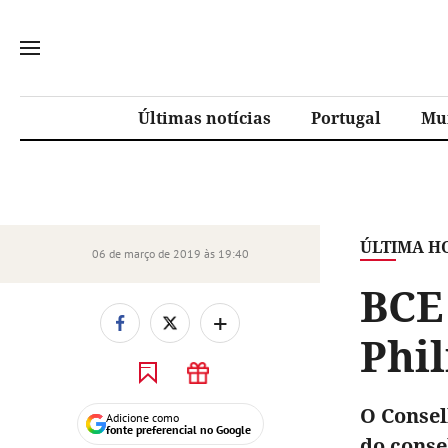
Últimas notícias
Portugal
Mu
ÚLTIMA H
06 de março de 2019 às 19:40
BCE
+
Phi
O Consel
Adicione como
fonte preferencial no Google
do conse