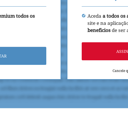
remium todos os
Aceda
a todos os 
site e na aplicaçã
beneficios
de ser
ASSI
TAR
Cancele 