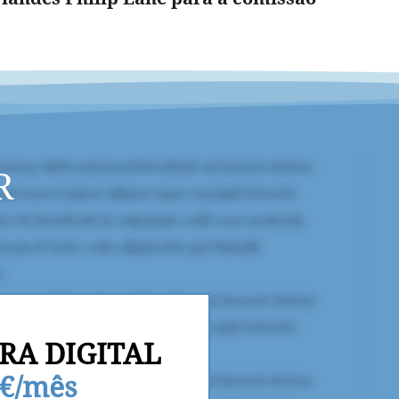
R
RA DIGITAL
9€/mês