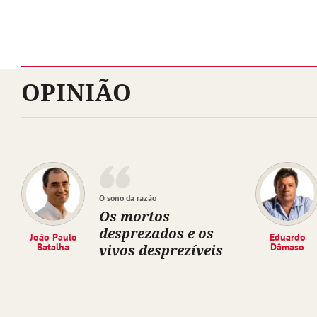
OPINIÃO
O sono da razão
Os mortos
desprezados e os
João Paulo
Eduardo
Batalha
vivos desprezíveis
Dâmaso