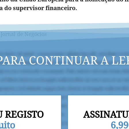
a do supervisor financeiro.
 Jornal de Negócios
PARA CONTINUAR A LE
U REGISTO
ASSINATU
uito
6,9