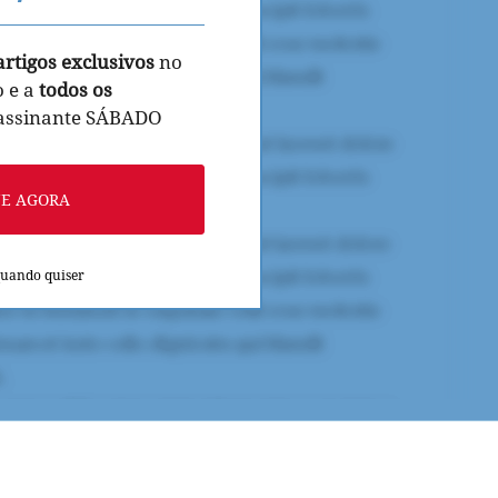
artigos exclusivos
no
o e a
todos os
 assinante SÁBADO
NE AGORA
quando quiser