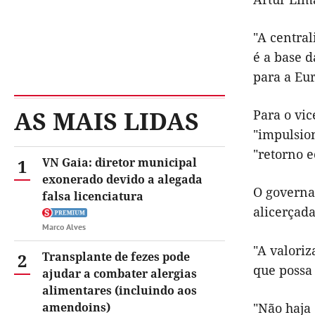
"A central
é a base d
para a Eur
AS MAIS LIDAS
Para o vic
"impulsion
"retorno e
1
VN Gaia: diretor municipal
exonerado devido a alegada
O governan
falsa licenciatura
alicerçada
Marco Alves
"A valori
2
Transplante de fezes pode
que possa 
ajudar a combater alergias
alimentares (incluindo aos
amendoins)
"Não haja