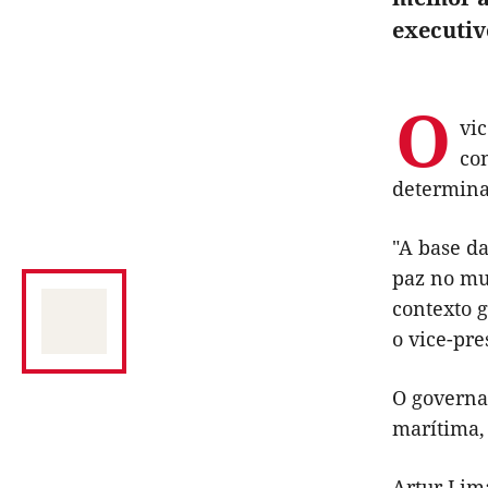
executiv
O
vi
co
determina
"A base d
paz no mu
contexto 
o vice-pre
O governa
marítima,
Artur Lima