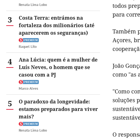
todos prep
Renata Lima Lobo
para corre
3
Costa Terra: entrámos na
fortaleza dos milionários (até
Também pr
aparecerem os seguranças)
Açores, br
Raquel Lito
cooperaçã
4
Ana Lúcia: quem é a mulher de
João Gonç
Luís Neves, o homem que se
como "as a
casou com a PJ
Marco Alves
"Como com
soluções p
5
O paradoxo da longevidade:
sustentáv
estamos preparados para viver
mais?
sustentáv
Renata Lima Lobo
O respons