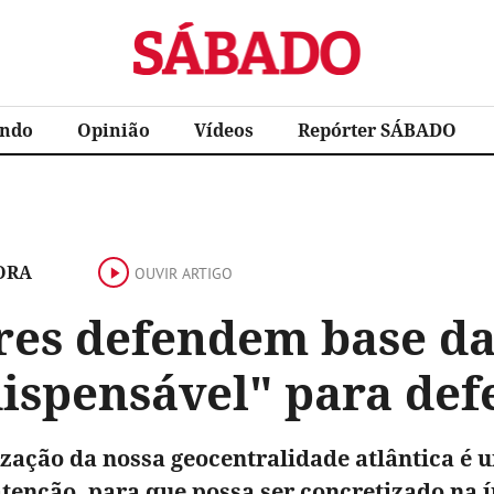
Sábado
ndo
Opinião
Vídeos
Repórter SÁBADO
ORA
OUVIR ARTIGO
res defendem base da
ispensável" para def
ização da nossa geocentralidade atlântica é 
tenção, para que possa ser concretizado na í