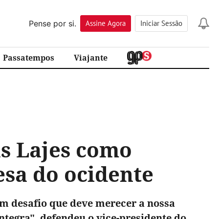
Pense por si.
Assine
Agora
Iniciar Sessão
Passatempos
Viajante
s Lajes como
esa do ocidente
um desafio que deve merecer a nossa
ntegra", defendeu o vice-presidente do