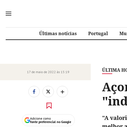
Últimas notícias
Portugal
Mu
ÚLTIMA H
17 de maio de 2022 às 15:19
Aço
+
"ind
"A valor
Adicione como
fonte preferencial no Google
melhor a