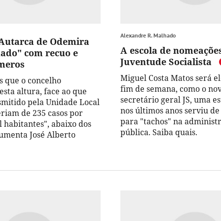
Alexandre R. Malhado
 Autarca de Odemira
A escola de nomeaçõe
ado" com recuo e
Juventude Socialista
meros
Miguel Costa Matos será ele
 que o concelho
fim de semana, como o no
sta altura, face ao que
secretário geral JS, uma e
nsmitido pela Unidade Local
nos últimos anos serviu d
eriam de 235 casos por
para "tachos" na administ
l habitantes", abaixo dos
pública. Saiba quais.
umenta José Alberto