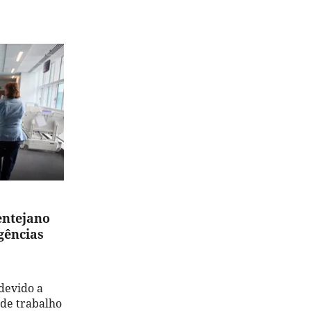
entejano
gências
devido a
 de trabalho