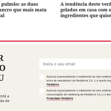
 pulmão: as duas
A tendência deste ver
cancro que mais mata
gelados em casa com 
al
ingredientes que quis
R
ÃO
U
Autorizo expressamente o tratamento do meu endereço
envio de newsletters da Medialivre S.A.. Li e aceito 
Medialivre
.
Autorizo expressamente o tratamento do meu endereço
comunicações de marketing da Medialivre S.A..Li e a
está a
Privacidade Medialivre
.
ada de