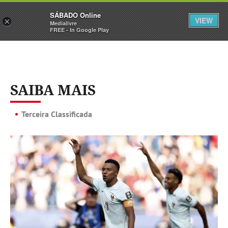
Sábado
SÁBADO Online
Assine
Iniciar Sessão
VIEW
×
Medialivre
FREE - In Google Play
SAIBA MAIS
Terceira Classificada