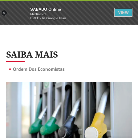
Sábado
SÁBADO Online
Assine
Iniciar Sessão
VIEW
×
Medialivre
FREE - In Google Play
SAIBA MAIS
Ordem Dos Economistas