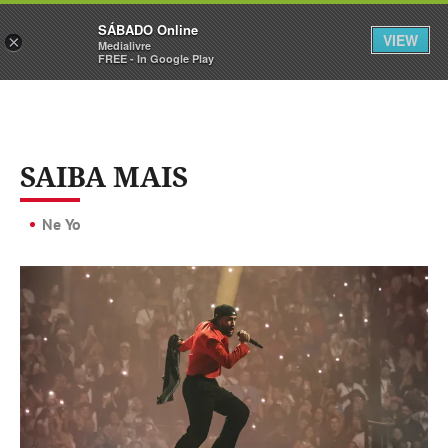
Sábado
SÁBADO Online
Assine
Iniciar Sessão
VIEW
×
Medialivre
FREE - In Google Play
SAIBA MAIS
Ne Yo