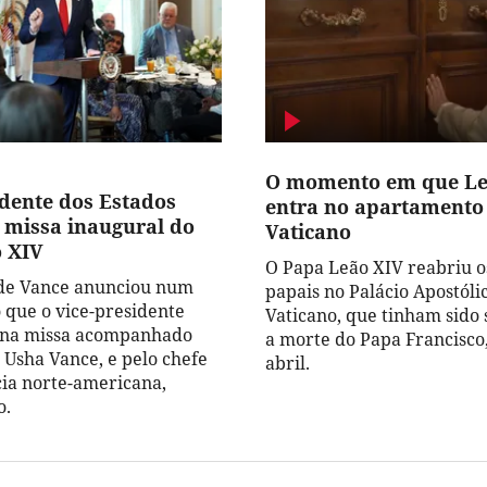
O momento em que Le
idente dos Estados
entra no apartamento
 missa inaugural do
Vaticano
 XIV
O Papa Leão XIV reabriu o
 de Vance anunciou num
papais no Palácio Apostóli
que o vice-presidente
Vaticano, que tinham sido 
á na missa acompanhado
a morte do Papa Francisco,
 Usha Vance, e pelo chefe
abril.
ia norte-americana,
o.