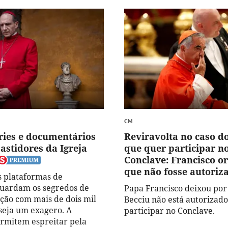
CM
éries e documentários
Reviravolta no caso d
astidores da Igreja
que quer participar n
Conclave: Francisco o
que não fosse autoriz
s plataformas de
uardam os segredos de
Papa Francisco deixou por
ição com mais de dois mil
Becciu não está autorizado
 seja um exagero. A
participar no Conclave.
rmitem espreitar pela