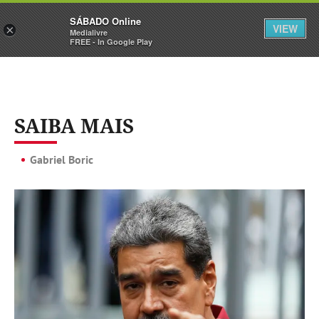
Sábado
SÁBADO Online
Assine
Iniciar Sessão
VIEW
×
Medialivre
FREE - In Google Play
SAIBA MAIS
Gabriel Boric