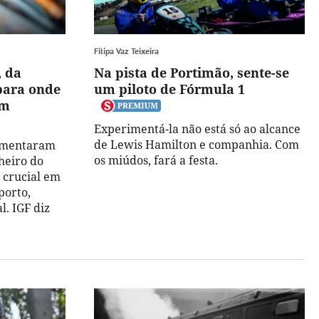
Filipa Vaz Teixeira
, da
Na pista de Portimão, sente-se
 para onde
um piloto de Fórmula 1
em
Experimentá-la não está só ao alcance
de Lewis Hamilton e companhia. Com
aumentaram
os miúdos, fará a festa.
heiro do
 crucial em
porto,
l. IGF diz