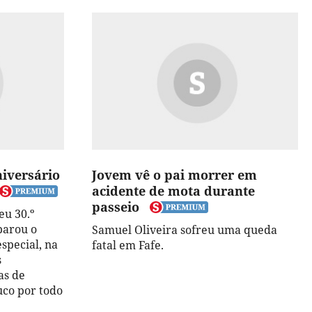
niversário
Jovem vê o pai morrer em
acidente de mota durante
passeio
eu 30.º
parou o
Samuel Oliveira sofreu uma queda
special, na
fatal em Fafe.
s
as de
co por todo