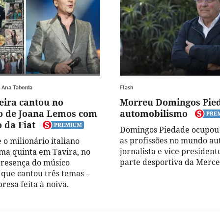
m Ana Taborda
Flash
eira cantou no
Morreu Domingos Pieda
o de Joana Lemos com
automobilismo
 da Fiat
Domingos Piedade ocupou 
as profissões no mundo au
e o milionário italiano
jornalista e vice presiden
a quinta em Tavira, no
parte desportiva da Merce
presença do músico
 que cantou três temas –
resa feita à noiva.