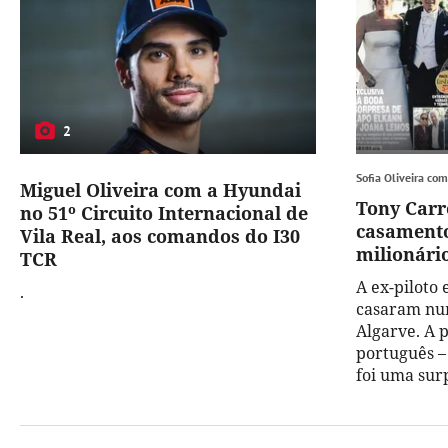
2
Sofia Oliveira co
Miguel Oliveira com a Hyundai
Tony Carr
no 51º Circuito Internacional de
casament
Vila Real, aos comandos do I30
milionário
TCR
A ex-piloto 
.
casaram num
Algarve. A 
português –
foi uma surp