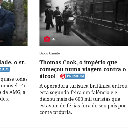
4
Diogo Camilo
de, o sr.
Thomas Cook, o império que
começou numa viagem contra o
álcool
quase todas
tomóvel. Foi
A operadora turística britânica entrou
te da AMG, a
esta segunda-feira em falência e e
des.
deixou mais de 600 mil turistas que
estavam de férias fora do seu país por
conta própria.