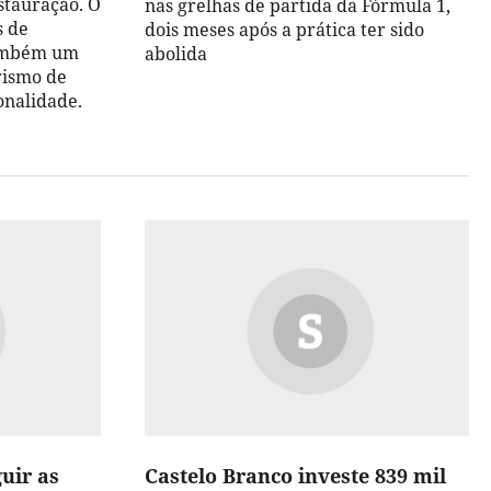
stauração. O
nas grelhas de partida da Fórmula 1,
s de
dois meses após a prática ter sido
também um
abolida
rismo de
onalidade.
uir as
Castelo Branco investe 839 mil