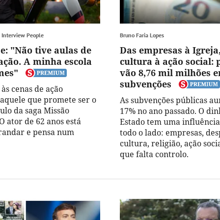
 Interview People
Bruno Faria Lopes
e: "Não tive aulas de
Das empresas à Igreja
ação. A minha escola
cultura à ação social:
lmes"
vão 8,76 mil milhões 
subvenções
 às cenas de ação
naquele que promete ser o
As subvenções públicas 
tulo da saga Missão
17% no ano passado. O din
O ator de 62 anos está
Estado tem uma influência
brandar e pensa num
todo o lado: empresas, des
cultura, religião, ação socia
que falta controlo.