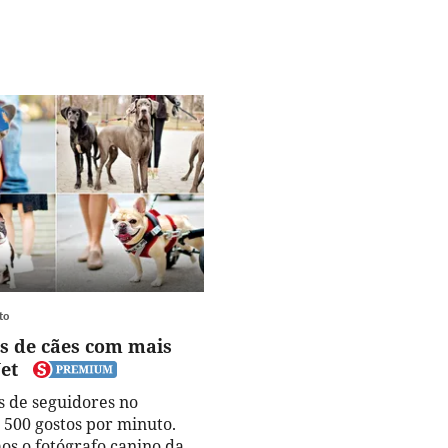
to
os de cães com mais
et
s de seguidores no
 500 gostos por minuto.
os o fotógrafo canino da