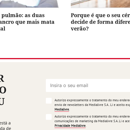
 pulmão: as duas
Porque é que o seu cé
cancro que mais mata
decide de forma difer
al
verão?
R
ÃO
U
Autorizo expressamente o tratamento do meu endereço
envio de newsletters da Medialivre S.A.. Li e aceito 
Medialivre
.
Autorizo expressamente o tratamento do meu endereço
comunicações de marketing da Medialivre S.A..Li e a
está a
Privacidade Medialivre
.
ada de