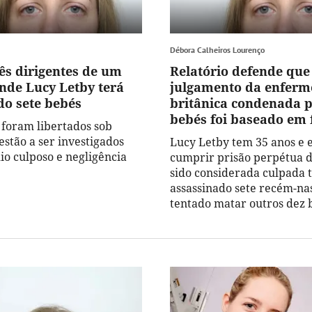
Débora Calheiros Lourenço
rês dirigentes de um
Relatório defende que
onde Lucy Letby terá
julgamento da enferm
do sete bebés
britânica condenada 
bebés foi baseado em 
 foram libertados sob
estão a ser investigados
Lucy Letby tem 35 anos e e
io culposo e negligência
cumprir prisão perpétua d
sido considerada culpada 
assassinado sete recém-nas
tentado matar outros dez 