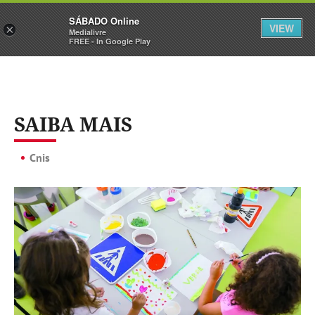
Sábado
SÁBADO Online
Assine
Iniciar Sessão
VIEW
×
Medialivre
FREE - In Google Play
SAIBA MAIS
Cnis