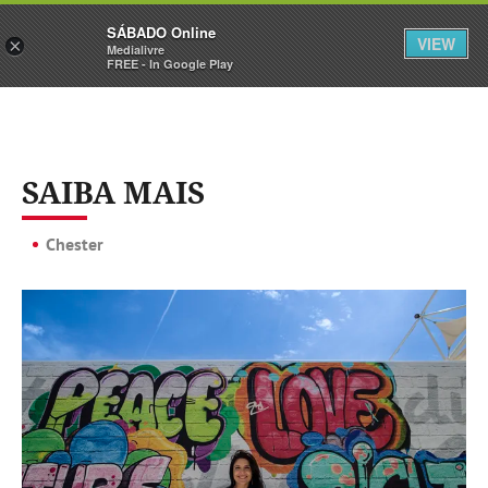
Sábado
SÁBADO Online
Assine
Iniciar Sessão
VIEW
×
Medialivre
FREE - In Google Play
SAIBA MAIS
Chester