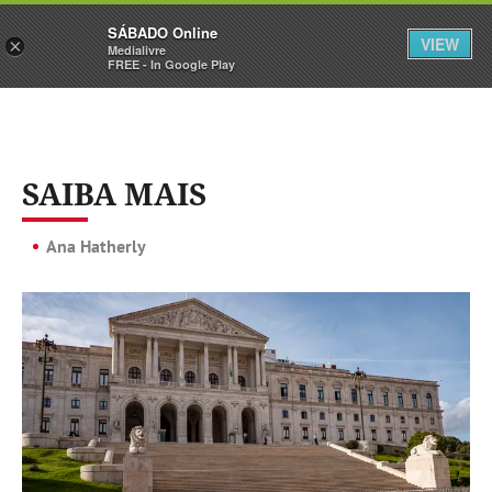
Sábado
SÁBADO Online
Assine
Iniciar Sessão
VIEW
×
Medialivre
FREE - In Google Play
SAIBA MAIS
Ana Hatherly