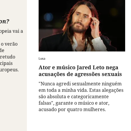
son?
opeia vai a
 o verão
de
bretudo
Lusa
cipais
Ator e músico Jared Leto nega
europeus.
acusações de agressões sexuais
"Nunca agredi sexualmente ninguém
em toda a minha vida. Estas alegações
são absoluta e categoricamente
falsas", garante o músico e ator,
acusado por quatro mulheres.