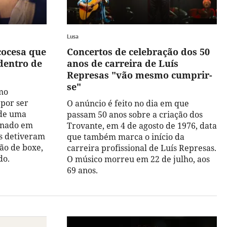
Lusa
cocesa que
Concertos de celebração dos 50
dentro de
anos de carreira de Luís
Represas "vão mesmo cumprir-
se"
omo
por ser
O anúncio é feito no dia em que
 de uma
passam 50 anos sobre a criação dos
onado em
Trovante, em 4 de agosto de 1976, data
s detiveram
que também marca o início da
ão de boxe,
carreira profissional de Luís Represas.
do.
O músico morreu em 22 de julho, aos
69 anos.