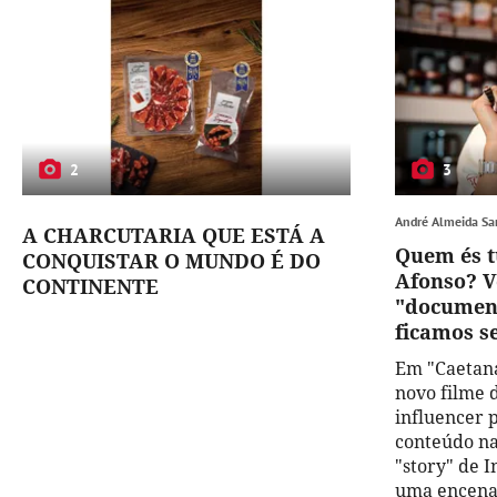
2
3
André Almeida Sa
A CHARCUTARIA QUE ESTÁ A
Quem és t
CONQUISTAR O MUNDO É DO
Afonso? V
CONTINENTE
"document
ficamos s
Em "Caetana
novo filme 
influencer 
conteúdo n
"story" de 
uma encena