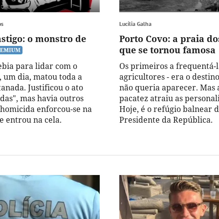
os
Lucília Galha
astigo: o monstro de
Porto Covo: a praia d
que se tornou famosa
ebia para lidar com o
Os primeiros a frequentá-
, um dia, matou toda a
agricultores - era o desti
tanada. Justificou o ato
não queria aparecer. Mas 
idas", mas havia outros
pacatez atraiu as personal
 homicida enforcou-se na
Hoje, é o refúgio balnear 
e entrou na cela.
Presidente da República.