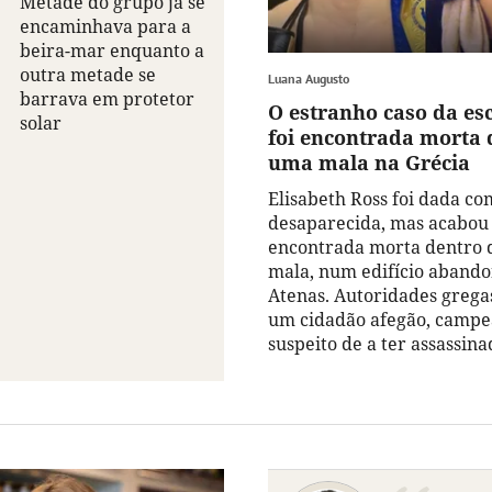
Metade do grupo já se
encaminhava para a
beira-mar enquanto a
outra metade se
Luana Augusto
barrava em protetor
O estranho caso da es
solar
foi encontrada morta 
uma mala na Grécia
Elisabeth Ross foi dada c
desaparecida, mas acabou 
encontrada morta dentro
mala, num edifício aband
Atenas. Autoridades grega
um cidadão afegão, campe
suspeito de a ter assassina