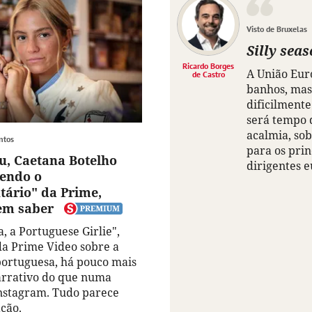
Visto de Bruxelas
Silly sea
Ricardo Borges
A União Eur
de Castro
banhos, mas
dificilmente
será tempo 
acalmia, so
ntos
para os prin
u, Caetana Botelho
dirigentes 
endo o
ário" da Prime,
em saber
, a Portuguese Girlie",
da Prime Video sobre a
portuguesa, há pouco mais
arrativo do que numa
Instagram. Tudo parece
ção.