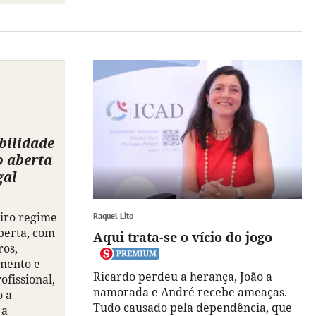
bilidade
o aberta
gal
iro regime
Raquel Lito
berta, com
Aqui trata-se o vício do jogo
ros,
mento e
Ricardo perdeu a herança, João a
fissional,
namorada e André recebe ameaças.
 a
Tudo causado pela dependência, que
 a