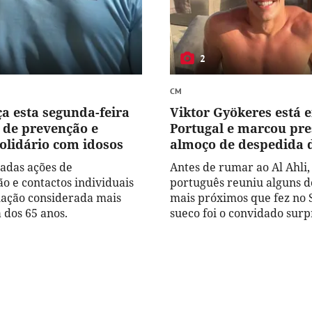
2
CM
a esta segunda-feira
Viktor Gyökeres está 
de prevenção e
Portugal e marcou pr
solidário com idosos
almoço de despedida 
zadas ações de
Antes de rumar ao Al Ahli
ão e contactos individuais
português reuniu alguns d
ação considerada mais
mais próximos que fez no 
 dos 65 anos.
sueco foi o convidado surp