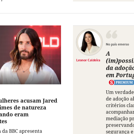
No país emerso
A
(im)possi
Leonor Caldeira
da adoçã
em Portu
Um verdade
de adoção a
lheres acusam Jared
critérios cla
rimes de natureza
acompanha
uando eram
mediação pro
tes
preservando
 da BBC apresenta
segurança e