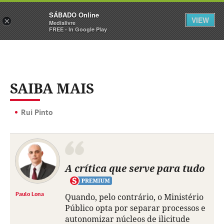
Sábado
SÁBADO Online
Assine
Iniciar Sessão
VIEW
×
Medialivre
FREE - In Google Play
SAIBA MAIS
Rui Pinto
A crítica que serve para tudo
Paulo Lona
Quando, pelo contrário, o Ministério
Público opta por separar processos e
autonomizar núcleos de ilicitude