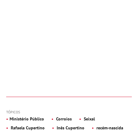
TÓPICOS
Ministério Público
Corroios
Seixal
Rafaela Cupertino
Inês Cupertino
recém-nascida