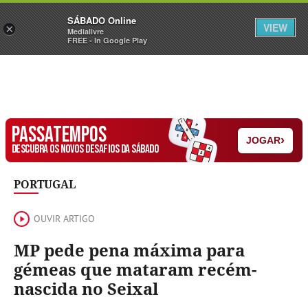
Sábado
SÁBADO Online
Assine
Iniciar Sessão
VIEW
×
Medialivre
FREE - In Google Play
PASSATEMPOS
›
JOGAR
DESCUBRA OS NOVOS DESAFIOS DA SÁBADO
PORTUGAL
OUVIR ARTIGO
MP pede pena máxima para
gémeas que mataram recém-
nascida no Seixal