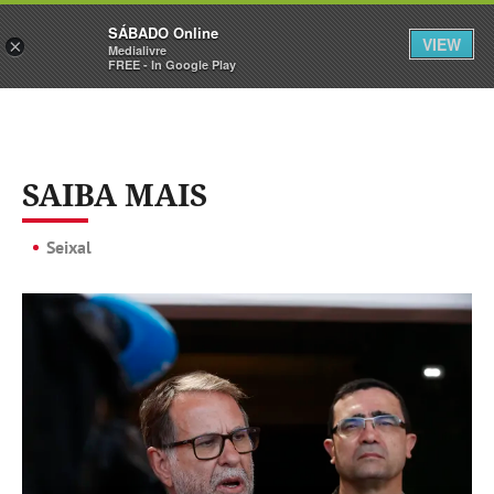
Sábado
SÁBADO Online
Assine
Iniciar Sessão
VIEW
×
Medialivre
FREE - In Google Play
SAIBA MAIS
Seixal