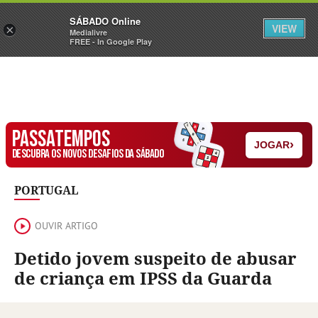
Sábado
SÁBADO Online
Assine
Iniciar Sessão
VIEW
×
Medialivre
FREE - In Google Play
PASSATEMPOS
›
JOGAR
DESCUBRA OS NOVOS DESAFIOS DA SÁBADO
PORTUGAL
OUVIR ARTIGO
Detido jovem suspeito de abusar
de criança em IPSS da Guarda