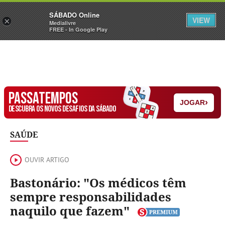
Sábado
SÁBADO Online
Assine
Iniciar Sessão
VIEW
×
Medialivre
FREE - In Google Play
PASSATEMPOS
›
JOGAR
DESCUBRA OS NOVOS DESAFIOS DA SÁBADO
SAÚDE
OUVIR ARTIGO
Bastonário: "Os médicos têm
sempre responsabilidades
naquilo que fazem"