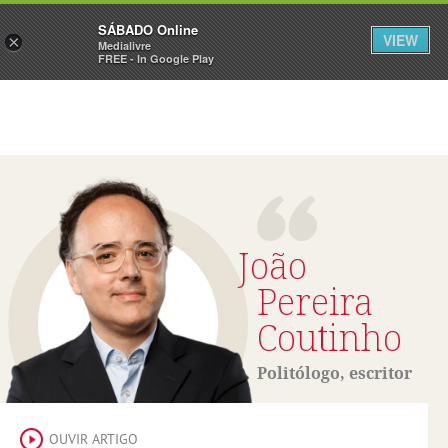
Sábado
SÁBADO Online
Assine
Iniciar Sessão
VIEW
×
Medialivre
FREE - In Google Play
João
Pereira
Coutinho
Politólogo, escritor
OUVIR ARTIGO