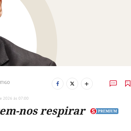
+
RTIGO
e 2026 às 07:00
em-nos respirar
k tornou-se mártir precisamente porque tentaram sile