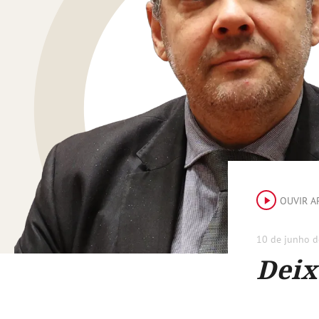
OUVIR A
10 de junho d
Deix
Henry Nowa