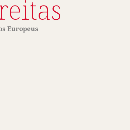
reitas
os Europeus