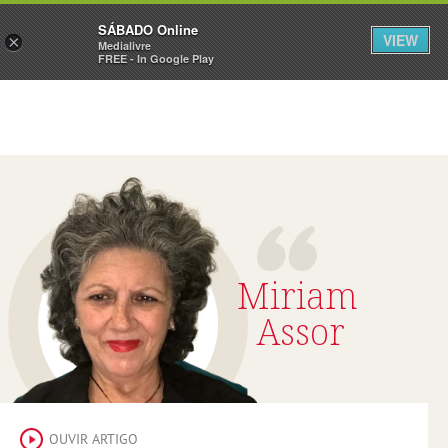
Sábado
SÁBADO Online
Assine
Iniciar Sessão
VIEW
×
Medialivre
FREE - In Google Play
Miriam
Assor
OUVIR ARTIGO