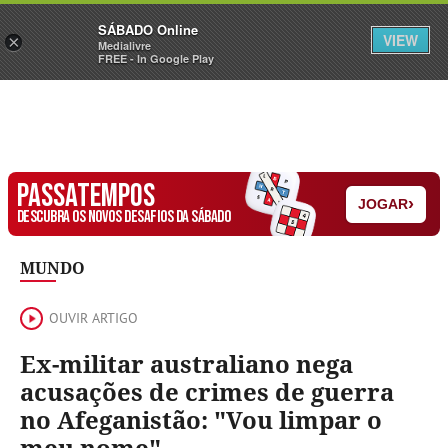
Sábado
SÁBADO Online
Assine
Iniciar Sessão
VIEW
×
Medialivre
FREE - In Google Play
PASSATEMPOS
›
JOGAR
DESCUBRA OS NOVOS DESAFIOS DA SÁBADO
MUNDO
OUVIR ARTIGO
Ex-militar australiano nega
acusações de crimes de guerra
no Afeganistão: "Vou limpar o
meu nome"