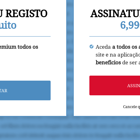
U REGISTO
ASSINATU
uito
6,9
remium todos os
Aceda
a todos os 
site e na aplicaçã
beneficios
de ser
ASSI
TAR
Cancele 