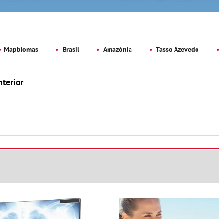
Mapbiomas
Brasil
Amazónia
Tasso Azevedo
nterior