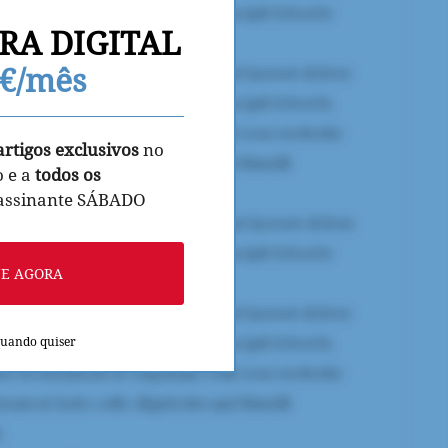
RA DIGITAL
9€/mês
artigos exclusivos
no
o e a
todos os
 assinante SÁBADO
NE AGORA
quando quiser