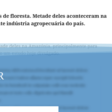
s de floresta. Metade deles aconteceram na
te indústria agropecuária do país.
etade deles na Amazónia, principalmente para
do um estudo hoje divulgado.
R