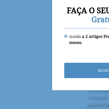
FAÇA O SE
Grat
Aceda
a 2 artigos P
meses.
REGIS