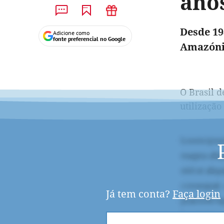
ano
Desde 19
Adicione como
fonte preferencial no Google
Amazónia
O Brasil 
utilização
Já tem conta?
Faça login