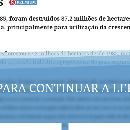
s
85, foram destruídos 87,2 milhões de hectare
, principalmente para utilização da crescen
desflorestou 87,2 milhões de hectares desde 1985, m
 da crescente indústria agropecuária do país, segun
PARA CONTINUAR A LE