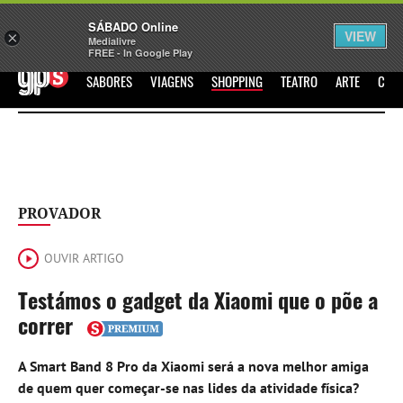
Sábado
SÁBADO Online
Assine
Iniciar Sessão
VIEW
×
Medialivre
FREE - In Google Play
GPS
SABORES
VIAGENS
SHOPPING
TEATRO
ARTE
CIN
PROVADOR
OUVIR ARTIGO
Testámos o gadget da Xiaomi que o põe a
correr
A Smart Band 8 Pro da Xiaomi será a nova melhor amiga
de quem quer começar-se nas lides da atividade física?