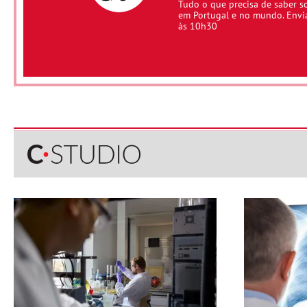
Tudo o que precisa de saber s
em Portugal e no mundo. Env
às 10h30