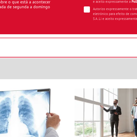
obre o que está a acontecer
e aceito expressamente a
Pol
iada de segunda a domingo
Autorizo expressamente o tr
eletrónico para efeito de com
S.A..Li e aceito expressament