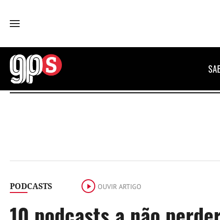
GPS
SA
PODCASTS
OUVIR ARTIGO
10 podcasts a não perde