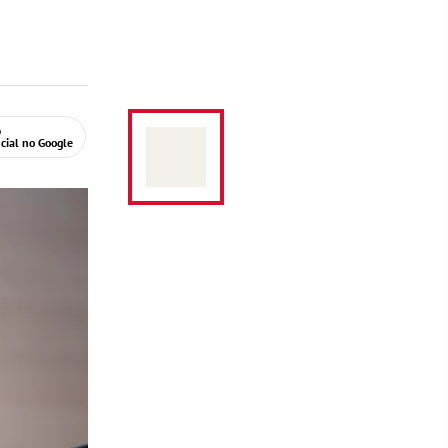
o
ncial no Google