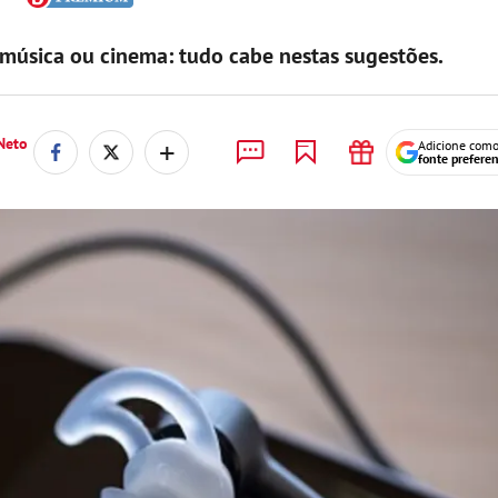
, música ou cinema: tudo cabe nestas sugestões.
+
Neto
Adicione com
fonte prefere