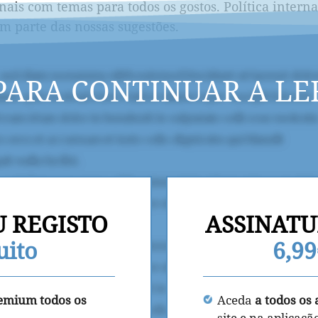
nais com temas para todos os gostos. Política interna
m parte das nossas sugestões.
PARA CONTINUAR A LE
U REGISTO
ASSINATU
uito
6,9
remium todos os
Aceda
a todos os 
site e na aplicaçã