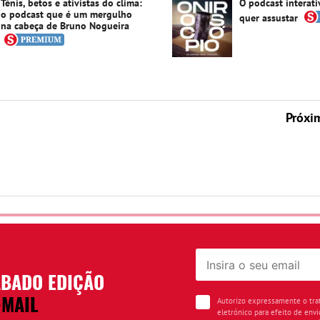
Ténis, betos e ativistas do clima:
O podcast interat
o podcast que é um mergulho
quer assustar
na cabeça de Bruno Nogueira
Próxi
ÁBADO EDIÇÃO
-MAIL
Autorizo expressamente o tr
eletrónico para efeito de envi