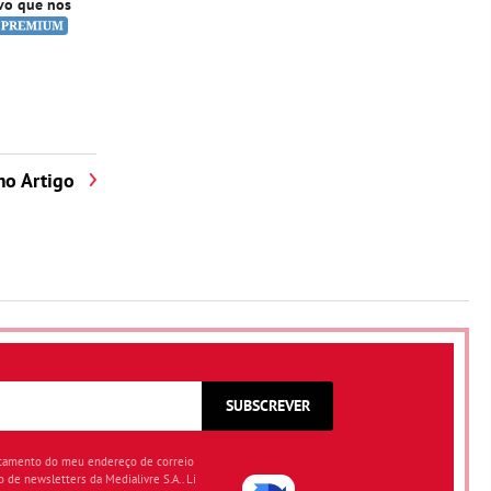
ivo que nos
mo Artigo
SUBSCREVER
atamento do meu endereço de correio
o de newsletters da Medialivre S.A.. Li