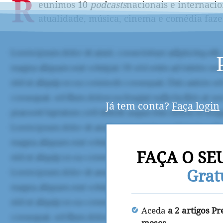
R
eunimos 10
podcasts
nacionais e internacio
atualidade, música, cinema e comédia faze
Já tem conta?
Faça login
FAÇA O SE
Grat
Aceda
a 2 artigos P
meses.