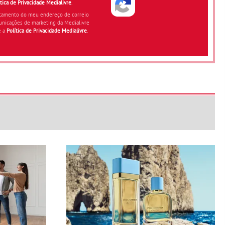
ítica de Privacidade Medialivre
.
atamento do meu endereço de correio
unicações de marketing da Medialivre
e a
Política de Privacidade Medialivre
.