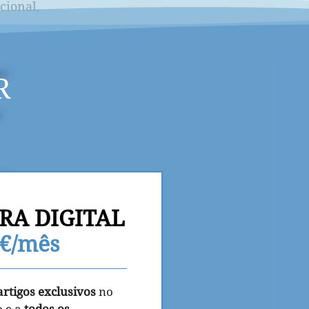
cional,
R
RA DIGITAL
9€/mês
artigos exclusivos
no
o e a
todos os