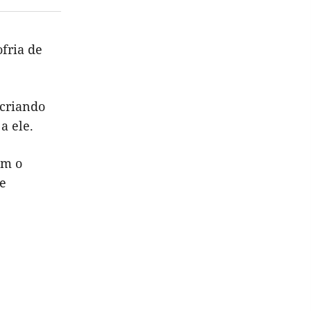
fria de
 criando
a ele.
om o
e