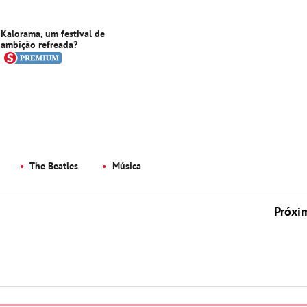
Kalorama, um festival de
ambição refreada?
The Beatles
Música
Próxi