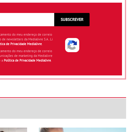
SUBSCREVER
atamento do meu endereço de correio
o de newsletters da Medialivre S.A.. Li
ítica de Privacidade Medialivre
.
atamento do meu endereço de correio
unicações de marketing da Medialivre
e a
Política de Privacidade Medialivre
.