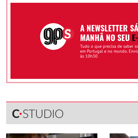
A NEWSLETTER S
MANHÃ NO SEU
E
Tudo o que precisa de saber s
em Portugal e no mundo. Env
às 10h30