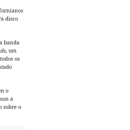
ifornianos
a disco
 a banda
nds
, um
todos os
stado
om o
lson a
o sobre o