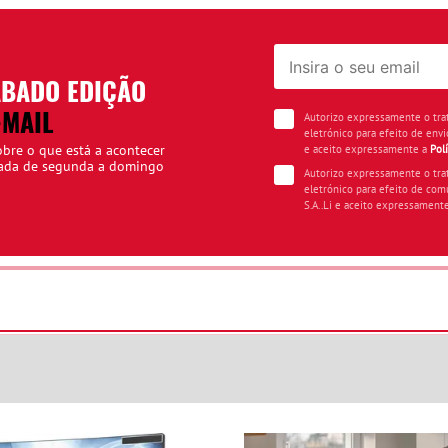
ÁBADO EDIÇÃO
-MAIL
Autorizo expressamente o tr
eletrónico para efeito de envi
obre o que está a acontecer
e aceito expressamente a
Pol
iada de segunda a domingo
Autorizo expressamente o tr
eletrónico para efeito de com
S.A..Li e aceito expressament