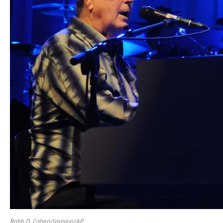
Robb D. Cohen/Invision/AP