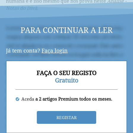
humana e é isso mesmo que nos prova neste
Análise -
Notas do Divã
.
PARA CONTINUAR A LER
Já tem conta?
Faça login
FAÇA O SEU REGISTO
Gratuito
Aceda
a 2 artigos Premium todos os meses.
REGISTAR