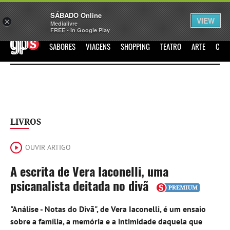
Sábado
SÁBADO Online
Assine
Iniciar Sessão
VIEW
×
Medialivre
FREE - In Google Play
GPS
SABORES
VIAGENS
SHOPPING
TEATRO
ARTE
CIN
LIVROS
OUVIR ARTIGO
A escrita de Vera Iaconelli, uma
psicanalista deitada no divã
"Análise - Notas do Divã", de Vera Iaconelli, é um ensaio
sobre a família, a memória e a intimidade daquela que