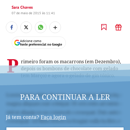
Sara Chaves
07 de maio de 2015 às 11:41
+
Adicione como
fonte preferencial no Google
P
rimeiro foram os macarrons (em Dezembro),
depois os bombons de chocolate com gelado
(em Março) e agora o gelado de gin tónico.
PARA CONTINUAR A LER
Já tem conta?
Faça login