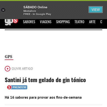
Sábado
SÁBADO Online
Assine
Iniciar Sessão
VIEW
×
Medialivre
FREE - In Google Play
GPS
SABORES
VIAGENS
SHOPPING
TEATRO
ARTE
CIN
GPS
OUVIR ARTIGO
Santini já tem gelado de gin tónico
Há 16 sabores para provar aos fins-de-semana