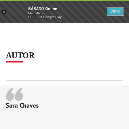
Sábado
SÁBADO Online
Assine
Iniciar Sessão
VIEW
×
Medialivre
FREE - In Google Play
AUTOR
Sara Chaves