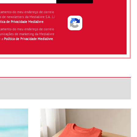
atamento do meu endereço de correio
o de newsletters da Medialivre S.A.. Li
ítica de Privacidade Medialivre
.
atamento do meu endereço de correio
unicações de marketing da Medialivre
e a
Política de Privacidade Medialivre
.