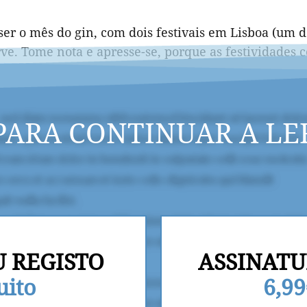
 ser o mês do gin, com dois festivais em Lisboa (um 
rve. Tome nota e apresse-se, porque as festividade
PARA CONTINUAR A LE
U REGISTO
ASSINATU
uito
6,9