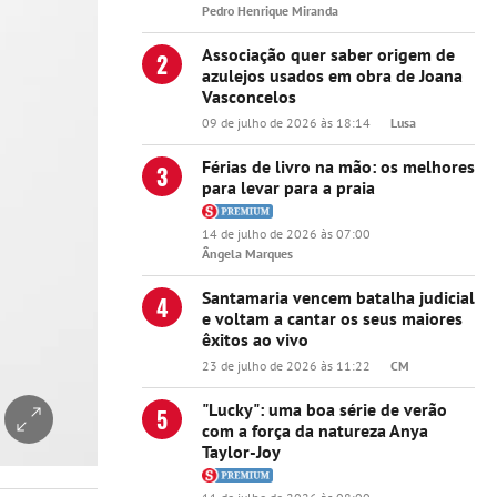
Pedro Henrique Miranda
Associação quer saber origem de
2
azulejos usados em obra de Joana
Vasconcelos
09 de julho de 2026 às 18:14
Lusa
Férias de livro na mão: os melhores
3
para levar para a praia
14 de julho de 2026 às 07:00
Ângela Marques
Santamaria vencem batalha judicial
4
e voltam a cantar os seus maiores
êxitos ao vivo
23 de julho de 2026 às 11:22
CM
"Lucky": uma boa série de verão
5
com a força da natureza Anya
Taylor-Joy