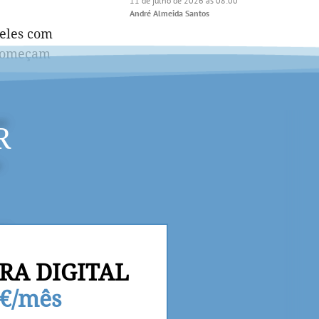
11 de julho de 2026 às 08:00
André Almeida Santos
deles com
s começam
R
RA DIGITAL
9€/mês