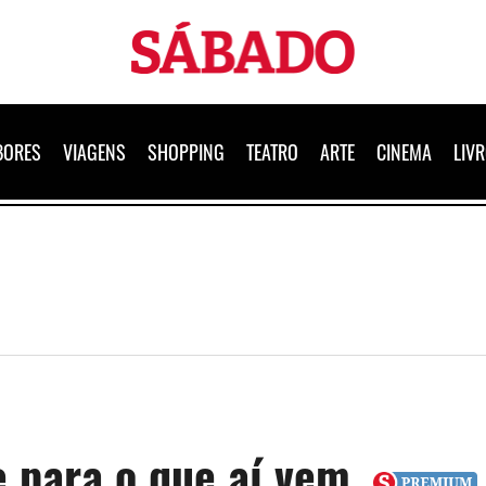
Sábado
BORES
VIAGENS
SHOPPING
TEATRO
ARTE
CINEMA
LIV
e para o que aí vem