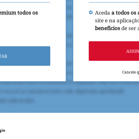
remium todos os
Aceda
a todos os 
site e na aplicaçã
beneficios
de ser
ASSI
TAR
Cancele 
gin