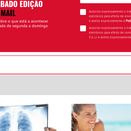
ÁBADO EDIÇÃO
-MAIL
Autorizo expressamente o tr
eletrónico para efeito de envi
obre o que está a acontecer
e aceito expressamente a
Pol
iada de segunda a domingo
Autorizo expressamente o tr
eletrónico para efeito de com
S.A..Li e aceito expressament