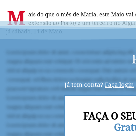
M
ais do que o mês de Maria, este Maio vai
extensão ao Porto) e um terceiro no Alga
já sábado, 14 de Maio.
Já tem conta?
Faça login
FAÇA O SE
Grat