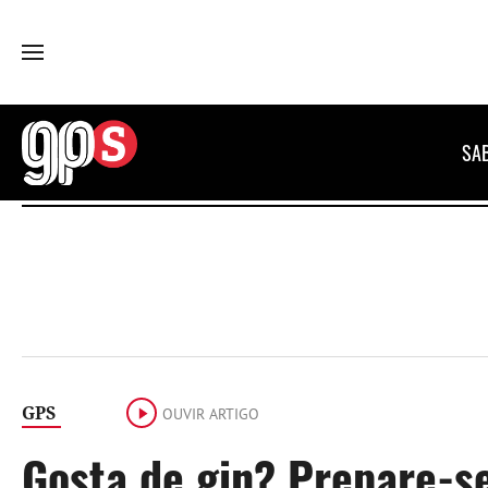
GPS
SA
GPS
OUVIR ARTIGO
Gosta de gin? Prepare-s