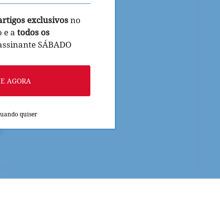
artigos exclusivos
no
o e a
todos os
 assinante SÁBADO
NE AGORA
quando quiser