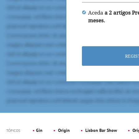
Aceda
a 2 artigos P
meses.
REGIS
Gin
Origin
Lisbon Bar Show
Ori
TÓPICOS