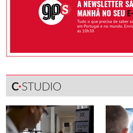
A NEWSLETTER S
MANHÃ NO SEU
E
Tudo o que precisa de saber s
em Portugal e no mundo. Env
às 10h30