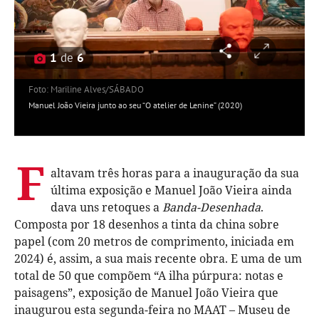
1
de
6
Foto: Mariline Alves/SÁBADO
Manuel João Vieira junto ao seu “O atelier de Lenine” (2020)
F
altavam três horas para a inauguração da sua
última exposição e Manuel João Vieira ainda
dava uns retoques a
Banda-Desenhada
.
Composta por 18 desenhos a tinta da china sobre
papel (com 20 metros de comprimento, iniciada em
2024) é, assim, a sua mais recente obra. E uma de um
total de 50 que compõem “A ilha púrpura: notas e
paisagens”, exposição de Manuel João Vieira que
inaugurou esta segunda-feira no MAAT – Museu de