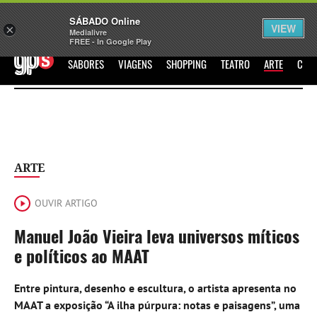
Sábado
SÁBADO Online
Assine
Iniciar Sessão
VIEW
×
Medialivre
FREE - In Google Play
GPS
SABORES
VIAGENS
SHOPPING
TEATRO
ARTE
CIN
ARTE
OUVIR ARTIGO
Manuel João Vieira leva universos míticos
e políticos ao MAAT
Entre pintura, desenho e escultura, o artista apresenta no
MAAT a exposição “A ilha púrpura: notas e paisagens”, uma