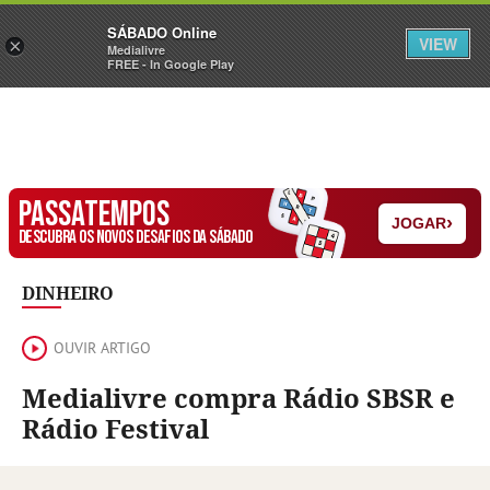
Sábado
SÁBADO Online
Assine
Iniciar Sessão
VIEW
×
Medialivre
FREE - In Google Play
PASSATEMPOS
›
JOGAR
DESCUBRA OS NOVOS DESAFIOS DA SÁBADO
DINHEIRO
OUVIR ARTIGO
Medialivre compra Rádio SBSR e
Rádio Festival