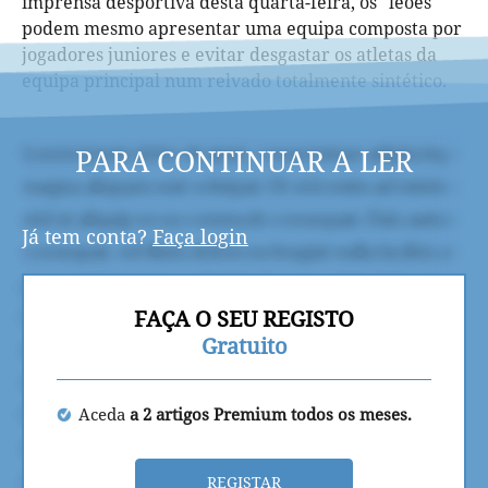
imprensa desportiva desta quarta-feira, os "leões"
podem mesmo apresentar uma equipa composta por
jogadores juniores e evitar desgastar os atletas da
equipa principal num relvado totalmente sintético.
PARA CONTINUAR A LER
Já tem conta?
Faça login
FAÇA O SEU REGISTO
Gratuito
Aceda
a 2 artigos Premium todos os meses.
REGISTAR