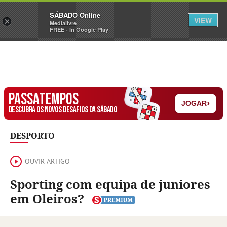
Sábado
SÁBADO Online
Assine
Iniciar Sessão
VIEW
×
Medialivre
FREE - In Google Play
PASSATEMPOS
›
JOGAR
DESCUBRA OS NOVOS DESAFIOS DA SÁBADO
DESPORTO
OUVIR ARTIGO
Sporting com equipa de juniores
em Oleiros?