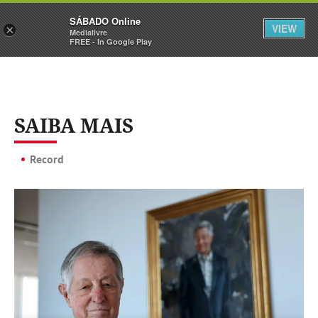
Sábado
SÁBADO Online
Assine
Iniciar Sessão
VIEW
×
Medialivre
FREE - In Google Play
SAIBA MAIS
Record